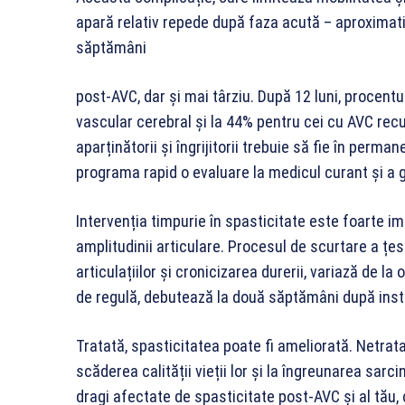
apară relativ repede după faza acută – aproximati
săptămâni
post-AVC, dar și mai târziu. După 12 luni, procentul
vascular cerebral și la 44% pentru cei cu AVC recu
aparținătorii și îngrijitorii trebuie să fie în per
programa rapid o evaluare la medicul curant și a g
Intervenția timpurie în spasticitate este foarte 
amplitudinii articulare. Procesul de scurtare a țesu
articulațiilor și cronicizarea durerii, variază de l
de regulă, debutează la două săptămâni după instal
Tratată, spasticitatea poate fi ameliorată. Netrata
scăderea calității vieții lor și la îngreunarea sarcini
dragi afectate de spasticitate post-AVC și al tău, 