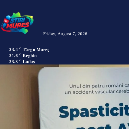
Friday, August 7, 2026
23.4
C
Târgu Mureş
21.6
C
Reghin
23.3
C
Luduș