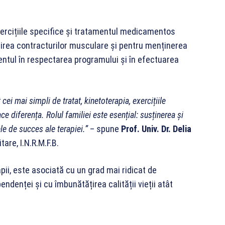
xercițiile specifice și tratamentul medicamentos
irea contracturilor musculare și pentru menținerea
cientul în respectarea programului și în efectuarea
ei mai simpli de tratat, kinetoterapia, exercițiile
 diferența. Rolul familiei este esențial: susținerea și
e de succes ale terapiei.”
– spune
Prof. Univ. Dr. Delia
tare, I.N.R.M.F.B.
pii, este asociată cu un grad mai ridicat de
endenței și cu îmbunătățirea calității vieții atât