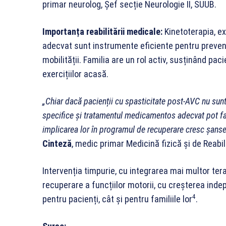
primar neurolog, Șef secție Neurologie II, SUUB.
Importanța reabilitării medicale:
Kinetoterapia, e
adecvat sunt instrumente eficiente pentru preven
mobilității. Familia are un rol activ, susținând pa
exercițiilor acasă.
„Chiar dacă pacienții cu spasticitate post-AVC nu sunt c
specifice și tratamentul medicamentos adecvat pot face
implicarea lor în programul de recuperare cresc șansel
Cinteză
, medic primar Medicină fizică și de Reabili
Intervenția timpurie, cu integrarea mai multor tera
recuperare a funcțiilor motorii, cu creșterea indep
4
pentru pacienți, cât și pentru familiile lor
.