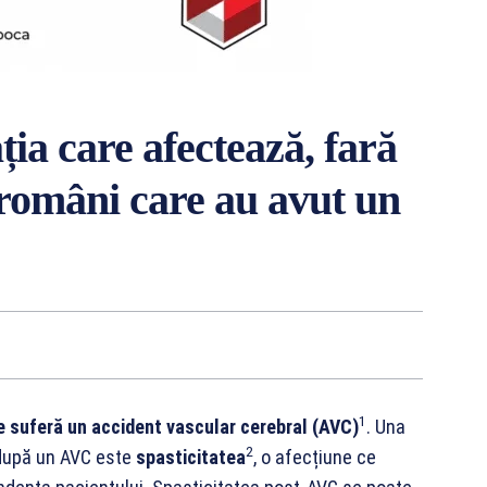
ția care afectează, fară
u români care au avut un
1
 suferă un accident vascular cerebral (AVC)
. Una
2
 după un AVC este
spasticitatea
, o afecțiune ce