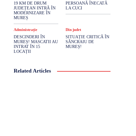
19 KM DE DRUM
PERSOANĂ ÎNECATĂ
JUDEȚEAN INTRĂ ÎN
LA CUCI
MODERNIZARE ÎN
MUREȘ
Administrație
Din judet
DESCINDERI ÎN
SITUAȚIE CRITICĂ ÎN
MUREȘ! MASCATII AU
SÂNCRAIU DE
INTRAT ÎN 15
MUREȘ!
LOCAȚII
Related Articles