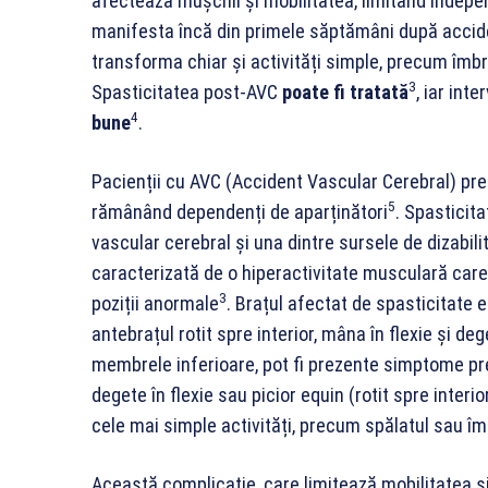
afectează mușchii și mobilitatea, limitând indep
manifesta încă din primele săptămâni după acciden
transforma chiar și activități simple, precum îmbr
3
Spasticitatea post-AVC
poate fi tratată
, iar int
4
bune
.
Pacienții cu AVC (Accident Vascular Cerebral) prezi
5
rămânând dependenți de aparținători
. Spasticit
vascular cerebral și una dintre sursele de dizabili
caracterizată de o hiperactivitate musculară care
3
poziții anormale
. Brațul afectat de spasticitate 
antebrațul rotit spre interior, mâna în flexie și d
membrele inferioare, pot fi prezente simptome pr
degete în flexie sau picior equin (rotit spre interi
cele mai simple activități, precum spălatul sau îmb
Această complicație, care limitează mobilitatea ș