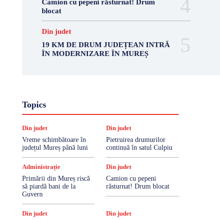
Camion cu pepeni răsturnat! Drum
blocat
Din judet
19 KM DE DRUM JUDEȚEAN INTRĂ
ÎN MODERNIZARE ÎN MUREȘ
Topics
Din judet
Din judet
Vreme schimbătoare în
Pietruirea drumurilor
județul Mureș până luni
continuă în satul Culpiu
Administrație
Din judet
Primării din Mureș riscă
Camion cu pepeni
să piardă bani de la
răsturnat! Drum blocat
Guvern
Din judet
Din judet