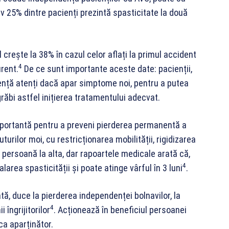
v 25% dintre pacienți prezintă spasticitate la două
 crește la 38% în cazul celor aflați la primul accident
4
rent.
De ce sunt importante aceste date: pacienții,
manență atenți dacă apar simptome noi, pentru a putea
răbi astfel inițierea tratamentului adecvat.
importantă pentru a preveni pierderea permanentă a
turilor moi, cu restricționarea mobilității, rigidizarea
a o persoană la alta, dar rapoartele medicale arată că,
4
area spasticității și poate atinge vârful în 3 luni
.
tă, duce la pierderea independenței bolnavilor, la
4
i îngrijitorilor
. Acționează în beneficiul persoanei
ca aparținător.