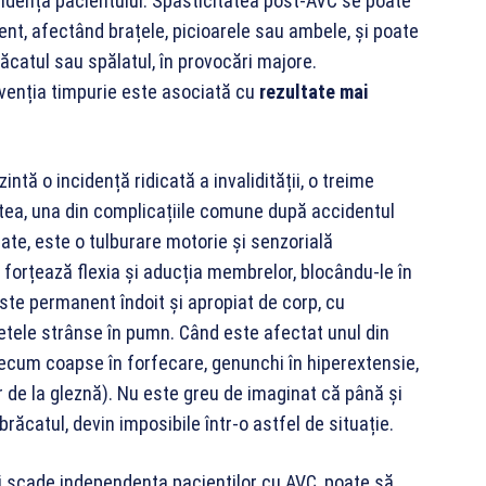
endența pacientului. Spasticitatea post-AVC se poate
t, afectând brațele, picioarele sau ambele, și poate
ăcatul sau spălatul, în provocări majore.
ervenția timpurie este asociată cu
rezultate mai
ntă o incidență ridicată a invalidității, o treime
atea, una din complicațiile comune după accidentul
tate, este o tulburare motorie și senzorială
 forțează flexia și aducția membrelor, blocându-le în
este permanent îndoit și apropiat de corp, cu
egetele strânse în pumn. Când este afectat unul din
ecum coapse în forfecare, genunchi în hiperextensie,
or de la gleznă). Nu este greu de imaginat că până și
răcatul, devin imposibile într-o astfel de situație.
i scade independența pacienților cu AVC, poate să