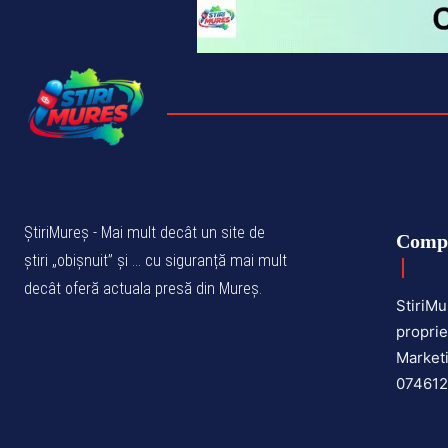
ȘtiriMureș - Mai mult decât un site de
Comp
știri „obișnuit” și ... cu siguranță mai mult
decât oferă actuala presă din Mureș.
StiriMu
proprie
Marketi
07461