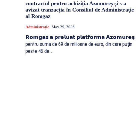
contractul pentru achiziția Azomureș și s-a
avizat tranzacția în Consiliul de Administrație
al Romgaz
Administrație
May 29, 2026
𝗥𝗼𝗺𝗴𝗮𝘇 𝗮 𝗽𝗿𝗲𝗹𝘂𝗮𝘁 𝗽𝗹𝗮𝘁𝗳𝗼𝗿𝗺𝗮 𝗔𝘇𝗼𝗺𝘂𝗿𝗲𝘀̦
pentru suma de 69 de milioane de euro, din care puțin
peste 46 de...