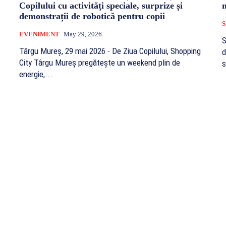
Copilului cu activități speciale, surprize și
m
demonstrații de robotică pentru copii
S
EVENIMENT
May 29, 2026
S
Târgu Mureș, 29 mai 2026 - De Ziua Copilului, Shopping
d
City Târgu Mureș pregătește un weekend plin de
s
energie,...