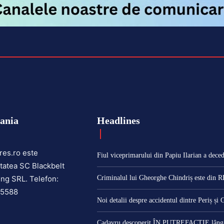
ania
Headlines
res.ro este
Fiul viceprimarului din Papiu Ilarian a deced
tatea SC Blackbelt
ng SRL. Telefon:
Criminalul lui Gheorghe Chindriș este din
25588
Noi detalii despre accidentul dintre Periș și 
Cadavru descoperit ÎN PUTREFACȚIE lângă