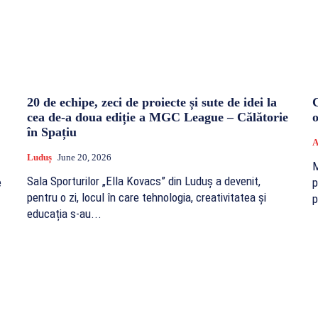
20 de echipe, zeci de proiecte și sute de idei la
cea de-a doua ediție a MGC League – Călătorie
în Spațiu
A
Luduș
June 20, 2026
M
Sala Sporturilor „Ella Kovacs” din Luduș a devenit,
e
p
pentru o zi, locul în care tehnologia, creativitatea și
p
educația s-au...