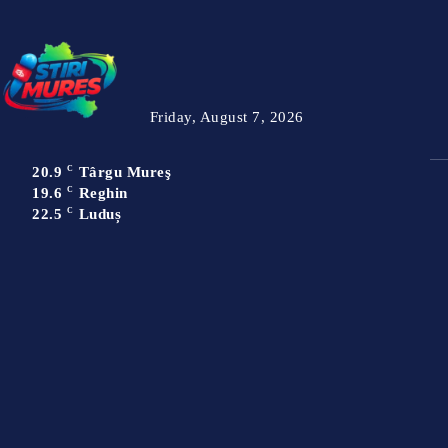
Friday, August 7, 2026
20.9
C
Târgu Mureş
19.6
C
Reghin
22.5
C
Luduș