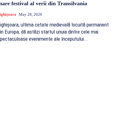
are festival al verii din Transilvania
ighișoara
May 28, 2026
ighișoara, ultima cetate medievală locuită permanent
in Europa, dă astăzi startul unuia dintre cele mai
pectaculoase evenimente ale începutului...