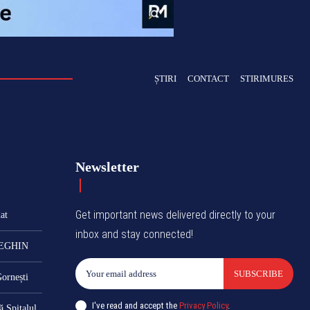
ȘTIRI
CONTACT
STIRIMURES
Newsletter
Get important news delivered directly to your
at
inbox and stay connected!
 REGHIN
SUBSCRIBE
Gornești
I've read and accept the
Privacy Policy
.
 Spitalul