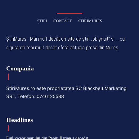
ȘTIRI
CONTACT
STIRIMURES
ȘtiriMureș - Mai mult decât un site de știri „obișnuit” și ... cu
siguranță mai mult decât oferă actuala presă din Mureș.
Compania
StiriMures.ro este proprietatea SC Blackbelt Marketing
SRL. Telefon: 0746125588
Headlines
Fiul viceprimarului din Papiu Ilarian a decedat