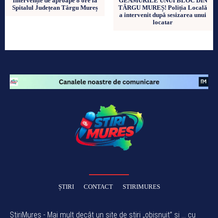
Intervenție de aproape 8 ore la
GEAMURILE UNUI BLOC DIN
Spitalul Județean Târgu Mureș
TÂRGU MUREȘ! Poliția Locală
a intervenit după sesizarea unui
locatar
ȘTIRI
CONTACT
STIRIMURES
ȘtiriMureș - Mai mult decât un site de știri „obișnuit” și ... cu