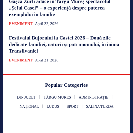
Gașca Zurli aduce în Târgu Mureș spectacolul
„Șeful Casei” – o experiență despre puterea
exemplului în familie
EVENIMENT
April 22, 2026
Festivalul Bujorului la Castel 2026 – Două zile
dedicate familiei, naturii și patrimoniului, în inima
Transilvaniei
EVENIMENT
April 21, 2026
Popular Categories
DIN JUDET
TÂRGU MUREȘ
ADMINISTRAȚIE
NAȚIONAL
LUDUȘ
SPORT
SALINA TURDA