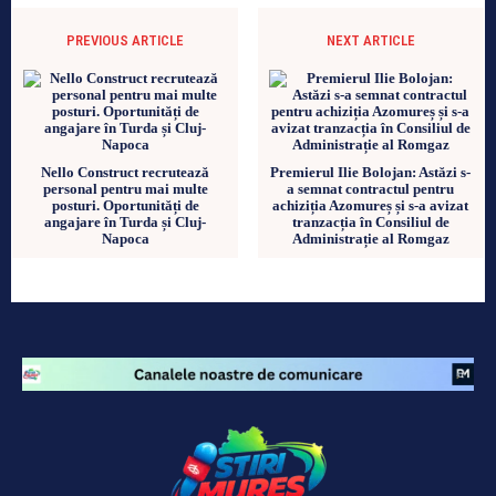
PREVIOUS ARTICLE
NEXT ARTICLE
Nello Construct recrutează
Premierul Ilie Bolojan: Astăzi s-
personal pentru mai multe
a semnat contractul pentru
posturi. Oportunități de
achiziția Azomureș și s-a avizat
angajare în Turda și Cluj-
tranzacția în Consiliul de
Napoca
Administrație al Romgaz