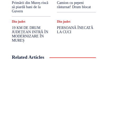
Primării din Mureș riscă
Camion cu pepeni
să piardă bani de la
răsturnat! Drum blocat
Guvern
Din judet
Din judet
19 KM DE DRUM
PERSOANĂ ÎNECATĂ
JUDEȚEAN INTRĂ ÎN
LA CUCI
MODERNIZARE ÎN
MUREȘ
Related Articles