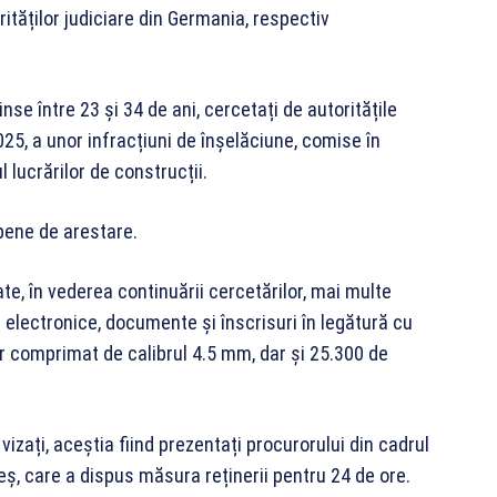
rităților judiciare din Germania, respectiv
inse între 23 și 34 de ani, cercetați de autoritățile
25, a unor infracțiuni de înșelăciune, comise în
 lucrărilor de construcții.
ene de arestare.
ate, în vederea continuării cercetărilor, mai multe
e electronice, documente și înscrisuri în legătură cu
er comprimat de calibrul 4.5 mm, dar și 25.300 de
vizați, aceștia fiind prezentați procurorului din cadrul
ș, care a dispus măsura reținerii pentru 24 de ore.