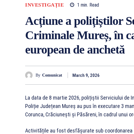
INVESTIGAȚIE
1
min.
Read
Acțiune a polițiștilor S
Criminale Mureș, în c
european de anchetă
March 9, 2026
By
Comunicat
La data de 8 martie 2026, polițiștii Serviciului de 
Poliție Județean Mureș au pus în executare 3 man
Corunca, Crăciunești și Păsăreni, în cadrul unui 
Activitățile au fost desfășurate sub coordonarea