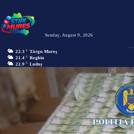
Sunday, August 9, 2026
22.3
C
Târgu Mureş
21.4
C
Reghin
22.9
C
Luduș