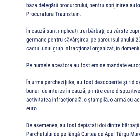
baza delegării procurorului, pentru sprijinirea auto
Procuratura Traunstein.
În cauză sunt implicați trei bărbați, cu vârste cupr
germane pentru săvârșirea, pe parcursul anului 20
cadrul unui grup infracțional organizat, în domeniul
Pe numele acestora au fost emise mandate europ
În urma perchezițiilor, au fost descoperite și ridic
bunuri de interes în cauză, printre care dispozitiv
activitatea infracțională, o ștampilă, o armă cu a
euro.
De asemenea, au fost depistați doi dintre bărbații 
Parchetului de pe lângă Curtea de Apel Târgu Mure