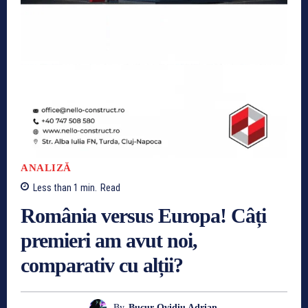
ANALIZĂ
Less than 1
min.
Read
România versus Europa! Câți
premieri am avut noi,
comparativ cu alții?
By
Bucur Ovidiu Adrian