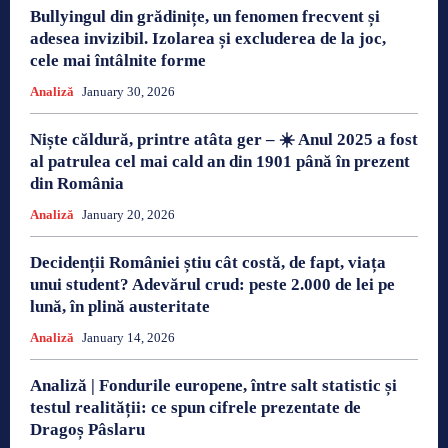
Bullyingul din grădinițe, un fenomen frecvent și
adesea invizibil. Izolarea și excluderea de la joc,
cele mai întâlnite forme
Analiză
January 30, 2026
Niște căldură, printre atâta ger – ☀️ Anul 2025 a fost
al patrulea cel mai cald an din 1901 până în prezent
din România
Analiză
January 20, 2026
Decidenții României știu cât costă, de fapt, viața
unui student? Adevărul crud: peste 2.000 de lei pe
lună, în plină austeritate
Analiză
January 14, 2026
Analiză | Fondurile europene, între salt statistic și
testul realității: ce spun cifrele prezentate de
Dragoș Pâslaru