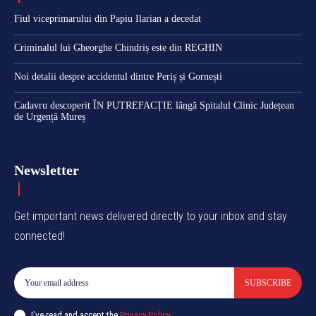
Fiul viceprimarului din Papiu Ilarian a decedat
Criminalul lui Gheorghe Chindriș este din REGHIN
Noi detalii despre accidentul dintre Periș și Gornești
Cadavru descoperit ÎN PUTREFACȚIE lângă Spitalul Clinic Județean
de Urgență Mureș
Newsletter
Get important news delivered directly to your inbox and stay
connected!
SUBSCRIBE
I've read and accept the
Privacy Policy
.