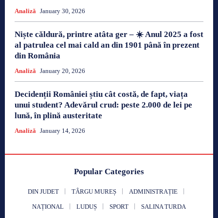
Analiză
January 30, 2026
Niște căldură, printre atâta ger – ☀️ Anul 2025 a fost
al patrulea cel mai cald an din 1901 până în prezent
din România
Analiză
January 20, 2026
Decidenții României știu cât costă, de fapt, viața
unui student? Adevărul crud: peste 2.000 de lei pe
lună, în plină austeritate
Analiză
January 14, 2026
Popular Categories
DIN JUDET
TÂRGU MUREȘ
ADMINISTRAȚIE
NAȚIONAL
LUDUȘ
SPORT
SALINA TURDA