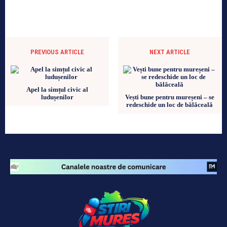
PREVIOUS ARTICLE
NEXT ARTICLE
Apel la simțul civic al
ludușenilor
Vești bune pentru mureșeni – se
redeschide un loc de bălăceală