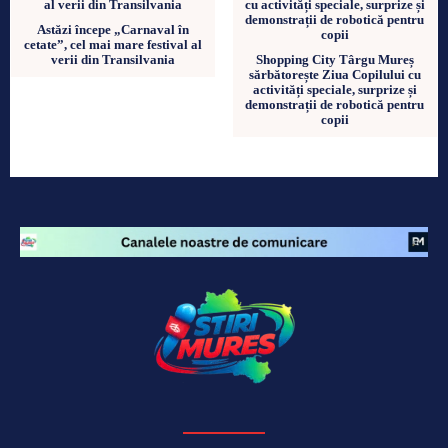
Astăzi începe „Carnaval în
cetate”, cel mai mare festival al
verii din Transilvania
Shopping City Târgu Mureș
sărbătorește Ziua Copilului cu
activități speciale, surprize și
demonstrații de robotică pentru
copii