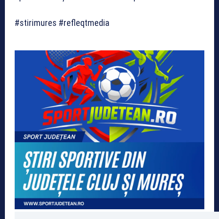
#stirimures #refleqtmedia