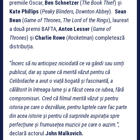
premiile Oscar,
Ben Schnetzer
(
The Book Thief
) și
Kate Phillips
(
Peaky Blinders, Downton Abbey
).
Sean
Bean
(
Game of Thrones
,
The Lord of the Rings
), laureat
a două premii BAFTA,
Anton Lesser
(
Game of
Thrones
) și
Charlie Rowe
(
Rocketman
) completează
distribuția.
“
Încerc să nu anticipez niciodată ce va gândi sau simți
publicul, dar aș spune că merită văzut pentru că
Celibidache a avut o viață bogată și fascinantă, a
călătorit în întreaga lume și a făcut ceea ce iubea, fără
compromisuri. Cred că filmul merită văzut și pentru
istoria pe care o dezvăluie, pentru luptele care fac parte
din acea istorie și pentru că surprinde aspirația spre
perfecțiune și frumusețea muzicii pe care o auzim.”,
declară actorul
John Malkovich.