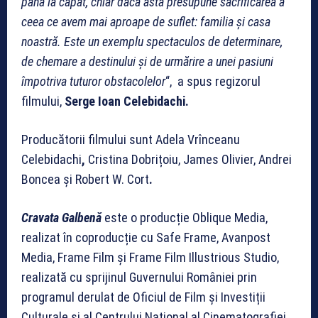
până la capăt, chiar dacă asta presupune sacrificarea a
ceea ce avem mai aproape de suflet: familia și casa
noastră. Este un exemplu spectaculos de determinare,
de chemare a destinului și de urmărire a unei pasiuni
împotriva tuturor obstacolelor
“, a spus regizorul
filmului,
Serge Ioan Celebidachi.
Producătorii filmului sunt Adela Vrînceanu
Celebidachi
,
Cristina Dobrițoiu, James Olivier, Andrei
Boncea și Robert W. Cort
.
Cravata Galbenă
este o producție Oblique Media,
realizat în coproducție cu Safe Frame, Avanpost
Media, Frame Film și Frame Film Illustrious Studio,
realizată cu sprijinul Guvernului României prin
programul derulat de Oficiul de Film și Investiții
Culturale și al Centrului Național al Cinematografiei.