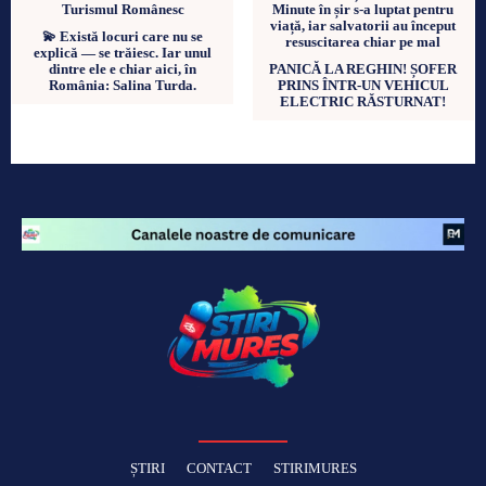
💫 Există locuri care nu se
explică — se trăiesc. Iar unul
dintre ele e chiar aici, în
PANICĂ LA REGHIN! ȘOFER
România: Salina Turda.
PRINS ÎNTR-UN VEHICUL
ELECTRIC RĂSTURNAT!
ȘTIRI
CONTACT
STIRIMURES