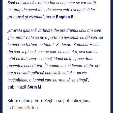
Sunt convins că există adolescenți care se vor simți
inspirați de acest film, de aceea este esențial să fie
promovat și vizionat
“, scrie
Bogdan B
..
„Cravata galbenă vorbește despre drumul unui om care
și-a purtat viața ca pe o partitură nescrisă: cu rătăciri, cu
lumină, cu furtuni, cu triumf. Și despre România — cea
din care a plecat, cea pe care nu a uitat-o, cea care l-a
iubit cu întârziere. La final, filmul nu îți spune doar
povestea unui dirijor. Îți amintește că fiecare dintre noi
are o cravată galbenă undeva în suflet — un vis
încăpățânat, o lumină care nu vrea să se stingă”,
subliniază
Sorin M.
.
Bilete online pentru Reghin se pot achiziționa
la
Cinema Patria.