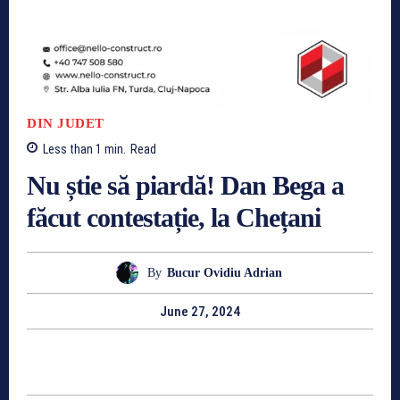
DIN JUDET
Less than 1
min.
Read
Nu știe să piardă! Dan Bega a
făcut contestație, la Chețani
By
Bucur Ovidiu Adrian
June 27, 2024