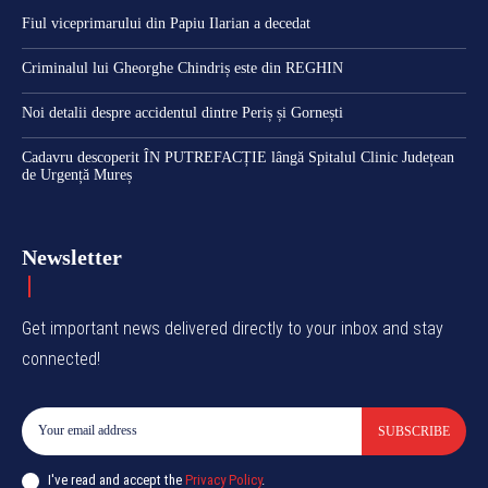
Fiul viceprimarului din Papiu Ilarian a decedat
Criminalul lui Gheorghe Chindriș este din REGHIN
Noi detalii despre accidentul dintre Periș și Gornești
Cadavru descoperit ÎN PUTREFACȚIE lângă Spitalul Clinic Județean
de Urgență Mureș
Newsletter
Get important news delivered directly to your inbox and stay
connected!
SUBSCRIBE
I've read and accept the
Privacy Policy
.