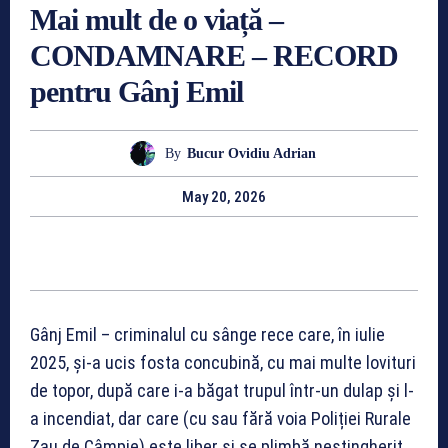
Mai mult de o viață –
CONDAMNARE – RECORD
pentru Gânj Emil
By
Bucur Ovidiu Adrian
May 20, 2026
Gânj Emil – criminalul cu sânge rece care, în iulie
2025, și-a ucis fosta concubină, cu mai multe lovituri
de topor, după care i-a băgat trupul într-un dulap și l-
a incendiat, dar care (cu sau fără voia Poliției Rurale
Zau de Câmpie) este liber și se plimbă nestingherit