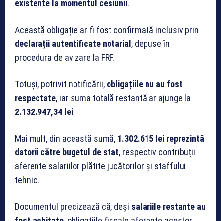
existente la momentul cesiunii
.
Această obligație ar fi fost confirmată inclusiv prin
declarații autentificate notarial
, depuse în
procedura de avizare la FRF.
Totuși, potrivit notificării,
obligațiile nu au fost
respectate
, iar suma totală restantă ar ajunge la
2.132.947,34 lei
.
Mai mult, din această sumă,
1.302.615 lei reprezintă
datorii către bugetul de stat
, respectiv contribuții
aferente salariilor plătite jucătorilor și staffului
tehnic.
Documentul precizează că, deși
salariile restante au
fost achitate
, obligațiile fiscale aferente acestor