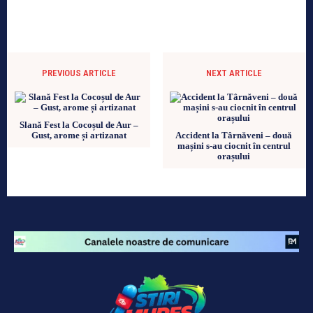
PREVIOUS ARTICLE
NEXT ARTICLE
Slană Fest la Cocoșul de Aur –
Gust, arome și artizanat
Accident la Târnăveni – două
mașini s-au ciocnit în centrul
orașului