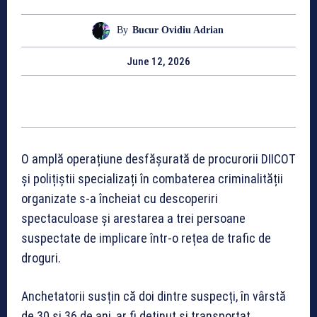
By
Bucur Ovidiu Adrian
June 12, 2026
O amplă operațiune desfășurată de procurorii DIICOT
și polițiștii specializați în combaterea criminalității
organizate s-a încheiat cu descoperiri
spectaculoase și arestarea a trei persoane
suspectate de implicare într-o rețea de trafic de
droguri.
Anchetatorii susțin că doi dintre suspecți, în vârstă
de 30 și 36 de ani, ar fi deținut și transportat