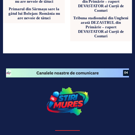
Primarul din Sărmașu sare la
gâtul lui Bolojan: România nu
are nevoie de tătuci
Tribuna stadionului din Ungheni
arată DEZASTRUL din
Primărie – raport
DEVASTATOR al Curții de
Conturi