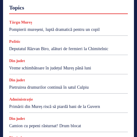
Topics
Târgu Mureș
Pompierii mureșeni, luptă dramatică pentru un copil
Politic
Deputatul Răzvan Biro, alături de fermieri la Chimitelnic
Din judet
Vreme schimbătoare în județul Mureș până luni
Din judet
Pietruirea drumurilor continuă în satul Culpiu
Administrație
Primării din Mureș riscă să piardă bani de la Guvern
Din judet
Camion cu pepeni răsturnat! Drum blocat