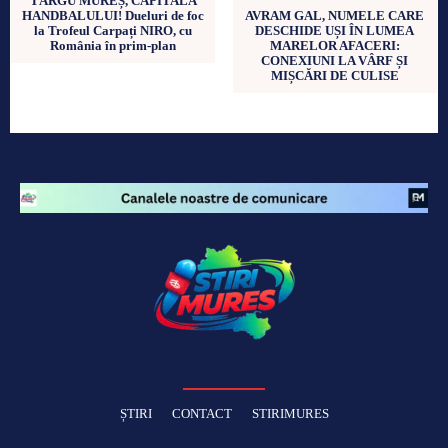
TÂRGU MUREȘ, CAPITALA
HANDBALULUI! Dueluri de foc
AVRAM GAL, NUMELE CARE
la Trofeul Carpați NIRO, cu
DESCHIDE UȘI ÎN LUMEA
România în prim-plan
MARELOR AFACERI:
CONEXIUNI LA VÂRF ȘI
MIȘCĂRI DE CULISE
ȘTIRI
CONTACT
STIRIMURES