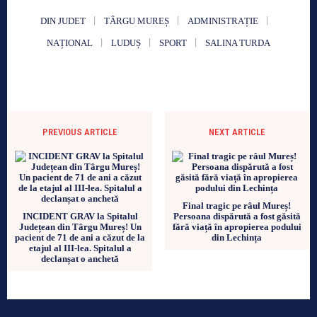
DIN JUDET
TÂRGU MUREȘ
ADMINISTRAȚIE
NAȚIONAL
LUDUȘ
SPORT
SALINA TURDA
PREVIOUS ARTICLE
NEXT ARTICLE
Final tragic pe râul Mureș!
INCIDENT GRAV la Spitalul
Persoana dispărută a fost găsită
Județean din Târgu Mureș! Un
fără viață în apropierea podului
pacient de 71 de ani a căzut de la
din Lechința
etajul al III-lea. Spitalul a
declanșat o anchetă