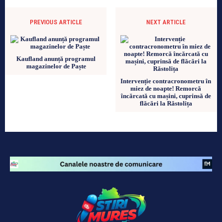
PREVIOUS ARTICLE
NEXT ARTICLE
Kaufland anunță programul
magazinelor de Paște
Intervenție contracronometru în
miez de noapte! Remorcă
încărcată cu mașini, cuprinsă de
flăcări la Răstolița