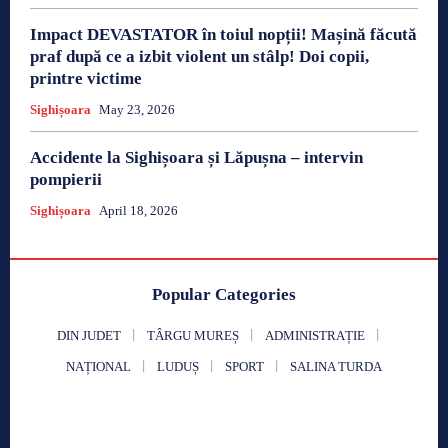
Impact DEVASTATOR în toiul nopții! Mașină făcută
praf după ce a izbit violent un stâlp! Doi copii,
printre victime
Sighișoara
May 23, 2026
Accidente la Sighișoara și Lăpușna – intervin
pompierii
Sighișoara
April 18, 2026
Popular Categories
DIN JUDET
TÂRGU MUREȘ
ADMINISTRAȚIE
NAȚIONAL
LUDUȘ
SPORT
SALINA TURDA