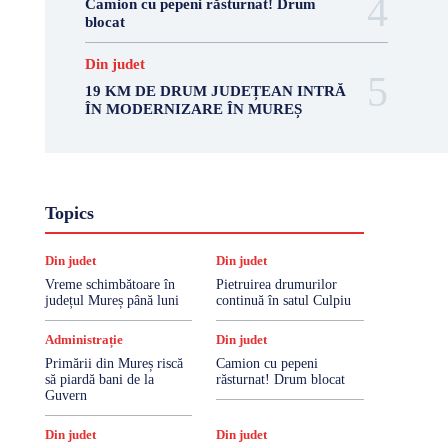
Camion cu pepeni răsturnat! Drum
blocat
Din judet
19 KM DE DRUM JUDEȚEAN INTRĂ
ÎN MODERNIZARE ÎN MUREȘ
Topics
Din judet
Din judet
Vreme schimbătoare în
Pietruirea drumurilor
județul Mureș până luni
continuă în satul Culpiu
Administrație
Din judet
Primării din Mureș riscă
Camion cu pepeni
să piardă bani de la
răsturnat! Drum blocat
Guvern
Din judet
Din judet