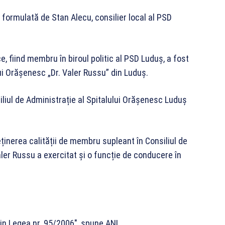
formulată de Stan Alecu, consilier local al PSD
, fiind membru în biroul politic al PSD Luduș, a fost
ui Orășenesc „Dr. Valer Russu” din Luduș.
iul de Administrație al Spitalului Orășenesc Luduș
ținerea calității de membru supleant în Consiliul de
ler Russu a exercitat și o funcție de conducere în
) din Legea nr. 95/2006″, spune ANI.