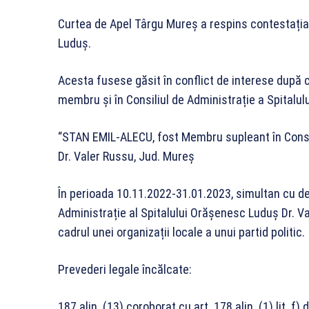
Curtea de Apel Târgu Mureș a respins contestația 
Luduș.
Acesta fusese găsit în conflict de interese după ce
membru și în Consiliul de Administrație a Spitalul
“STAN EMIL-ALECU, fost Membru supleant în Consil
Dr. Valer Russu, Jud. Mureș
În perioada 10.11.2022-31.01.2023, simultan cu de
Administrație al Spitalului Orășenesc Luduș Dr. Va
cadrul unei organizații locale a unui partid politic.
Prevederi legale încălcate:
187 alin. (13) coroborat cu art. 178 alin. (1) lit. f