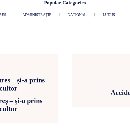
Popular Categories
REȘ
ADMINISTRAȚIE
NAȚIONAL
LUDUȘ
Accid
ș – și-a prins
cultor