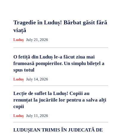
Tragedie în Luduș! Bărbat găsit fără
viață
Luduș
July 21, 2026
O fetiță din Luduș le-a făcut ziua mai
frumoasă pompierilor. Un simplu bilețel a
spus totul
Luduș
July 14, 2026
Lecție de suflet la Luduș! Copiii au
renunțat la jucăriile lor pentru a salva alți
copii
Luduș
July 11, 2026
LUDUȘEAN TRIMIS ÎN JUDECATĂ DE