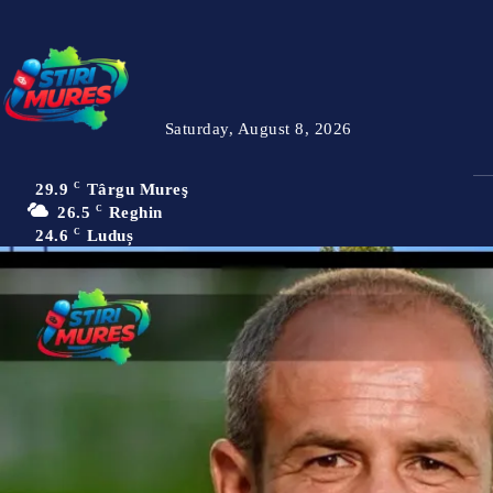
Saturday, August 8, 2026
29.9
C
Târgu Mureş
26.5
C
Reghin
24.6
C
Luduș