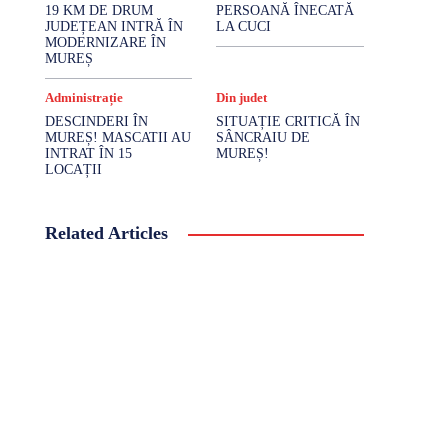
19 KM DE DRUM
PERSOANĂ ÎNECATĂ
JUDEȚEAN INTRĂ ÎN
LA CUCI
MODERNIZARE ÎN
MUREȘ
Administrație
Din judet
DESCINDERI ÎN
SITUAȚIE CRITICĂ ÎN
MUREȘ! MASCATII AU
SÂNCRAIU DE
INTRAT ÎN 15
MUREȘ!
LOCAȚII
Related Articles