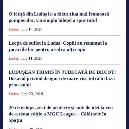
O fetiță din Luduș le-a făcut ziua mai frumoasă
pompierilor. Un simplu bilețel a spus totul
Luduș
July 14, 2026
Lecție de suflet la Luduș! Copiii au renunțat la
jucăriile lor pentru a salva alți copii
Luduș
July 11, 2026
LUDUȘEAN TRIMIS ÎN JUDECATĂ DE DIICOT!
Dosarul privind droguri de mare risc intră în faza
procesului
Luduș
June 23, 2026
20 de echipe, zeci de proiecte și sute de idei la cea
de-a doua ediție a MGC League – Călătorie în
Spațiu