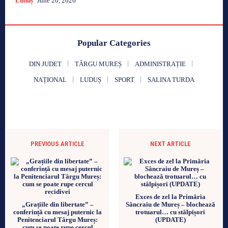
Luduș
June 20, 2026
Popular Categories
DIN JUDET
TÂRGU MUREȘ
ADMINISTRAȚIE
NAȚIONAL
LUDUȘ
SPORT
SALINA TURDA
PREVIOUS ARTICLE
NEXT ARTICLE
Exces de zel la Primăria
„Grațiile din libertate” –
Sâncraiu de Mureș – blochează
conferință cu mesaj puternic la
trotuarul… cu stâlpișori
Penitenciarul Târgu Mureș:
(UPDATE)
cum se poate rupe cercul