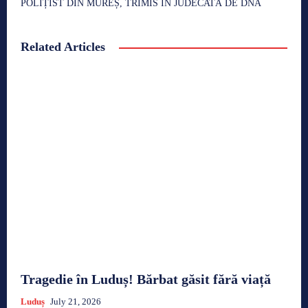
POLIȚIST DIN MUREȘ, TRIMIS ÎN JUDECATĂ DE DNA
Related Articles
Tragedie în Luduș! Bărbat găsit fără viață
Luduș
July 21, 2026