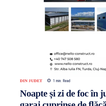
DIN JUDET
1
min.
Read
Noapte și zi de foc în 
garaj cuprinse de flăcă