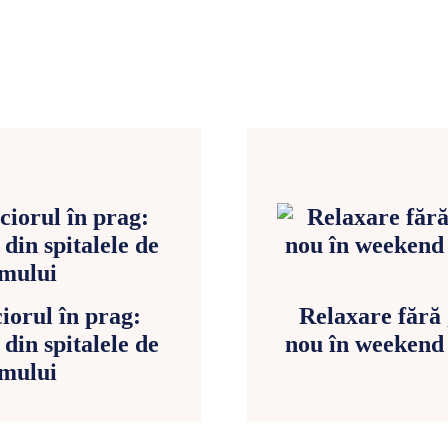
iorul în prag:
Relaxare fără 
din spitalele de
nou în weekend ș
amului