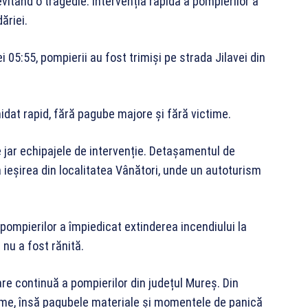
 evitând o tragedie. Intervenția rapidă a pompierilor a
ăriei.
i 05:55, pompierii au fost trimiși pe strada Jilavei din
ichidat rapid, fără pagube majore și fără victime.
pe jar echipajele de intervenție. Detașamentul de
a ieșirea din localitatea Vânători, unde un autoturism
.
 pompierilor a împiedicat extinderea incendiului la
 nu a fost rănită.
zare continuă a pompierilor din județul Mureș. Din
ictime, însă pagubele materiale și momentele de panică