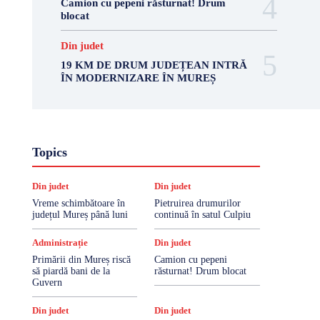
Camion cu pepeni răsturnat! Drum
blocat
Din judet
19 KM DE DRUM JUDEȚEAN INTRĂ
ÎN MODERNIZARE ÎN MUREȘ
Topics
Din judet
Din judet
Vreme schimbătoare în
Pietruirea drumurilor
județul Mureș până luni
continuă în satul Culpiu
Administrație
Din judet
Primării din Mureș riscă
Camion cu pepeni
să piardă bani de la
răsturnat! Drum blocat
Guvern
Din judet
Din judet