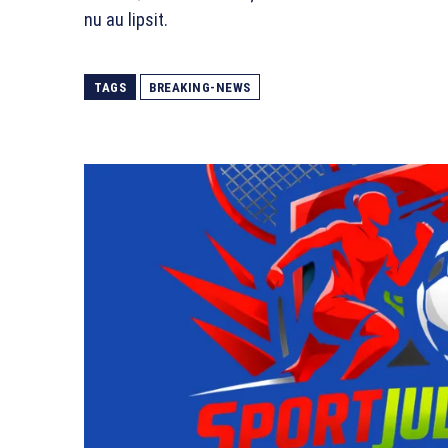
nu au lipsit.
TAGS
BREAKING-NEWS