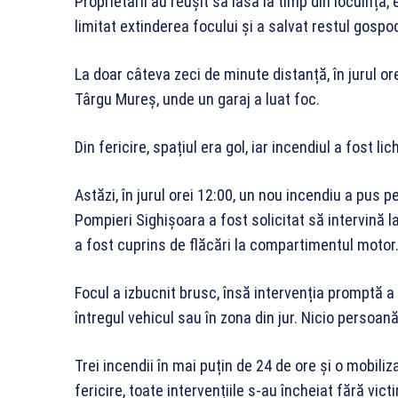
Proprietarii au reușit să iasă la timp din locuință,
limitat extinderea focului și a salvat restul gospod
La doar câteva zeci de minute distanță, în jurul ore
Târgu Mureș, unde un garaj a luat foc.
Din fericire, spațiul era gol, iar incendiul a fost l
Astăzi, în jurul orei 12:00, un nou incendiu a pus 
Pompieri Sighișoara a fost solicitat să intervină l
a fost cuprins de flăcări la compartimentul motor
Focul a izbucnit brusc, însă intervenția promptă a
întregul vehicul sau în zona din jur. Nicio persoană
Trei incendii în mai puțin de 24 de ore și o mobili
fericire, toate intervențiile s-au încheiat fără v