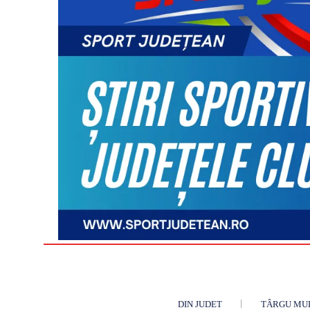
DIN JUDET
TÂRGU MU