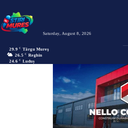
Saturday, August 8, 2026
29.9
C
Târgu Mureş
26.5
C
Reghin
24.6
C
Luduș