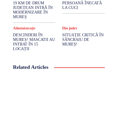
19 KM DE DRUM
PERSOANĂ ÎNECATĂ
JUDEȚEAN INTRĂ ÎN
LA CUCI
MODERNIZARE ÎN
MUREȘ
Administrație
Din judet
DESCINDERI ÎN
SITUAȚIE CRITICĂ ÎN
MUREȘ! MASCATII AU
SÂNCRAIU DE
INTRAT ÎN 15
MUREȘ!
LOCAȚII
Related Articles