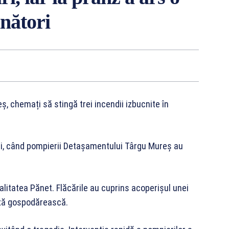
ânători
eș, chemați să stingă trei incendii izbucnite în
pții, când pompierii Detașamentului Târgu Mureș au
calitatea Pănet. Flăcările au cuprins acoperișul unei
exă gospodărească.