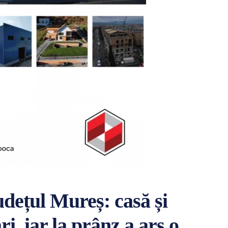
județul Mureș: casă și
ri, iar la prânz a ars o