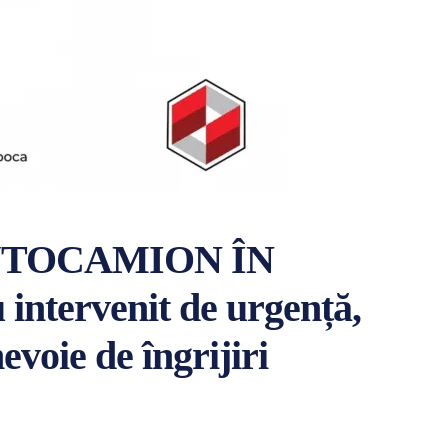
UTOCAMION ÎN
ntervenit de urgență,
evoie de îngrijiri