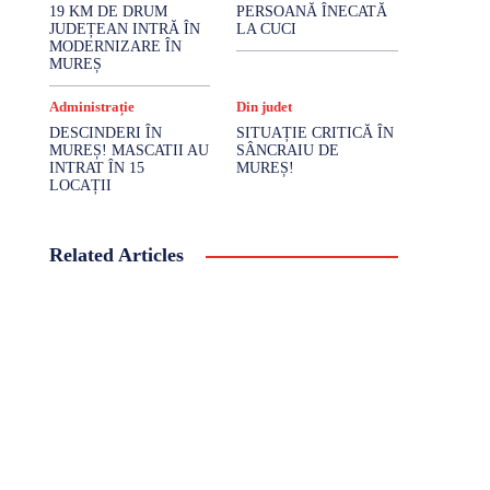
19 KM DE DRUM
PERSOANĂ ÎNECATĂ
JUDEȚEAN INTRĂ ÎN
LA CUCI
MODERNIZARE ÎN
MUREȘ
Administrație
Din judet
DESCINDERI ÎN
SITUAȚIE CRITICĂ ÎN
MUREȘ! MASCATII AU
SÂNCRAIU DE
INTRAT ÎN 15
MUREȘ!
LOCAȚII
Related Articles