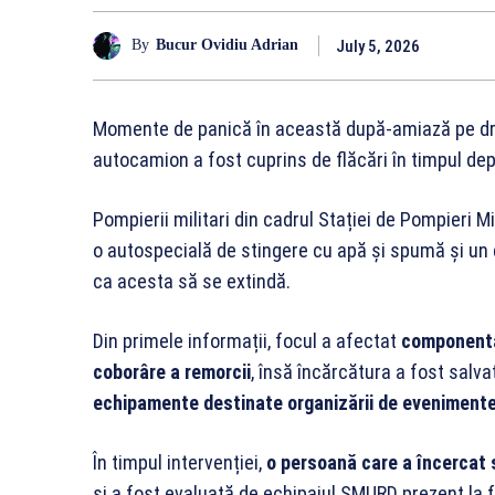
July 5, 2026
By
Bucur Ovidiu Adrian
Momente de panică în această după-amiază pe d
autocamion a fost cuprins de flăcări în timpul dep
Pompierii militari din cadrul Stației de Pompieri Mi
o autospecială de stingere cu apă și spumă și un 
ca acesta să se extindă.
Din primele informații, focul a afectat
componenta 
coborâre a remorcii
, însă încărcătura a fost sal
echipamente destinate organizării de eveniment
În timpul intervenției,
o persoană care a încercat 
și a fost evaluată de echipajul SMURD prezent la f