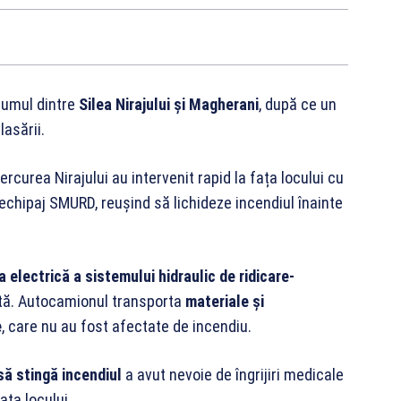
rumul dintre
Silea Nirajului și Magherani
, după ce un
lasării.
ercurea Nirajului au intervenit rapid la fața locului cu
echipaj SMURD, reușind să lichideze incendiul înainte
electrică a sistemului hidraulic de ridicare-
vată. Autocamionul transporta
materiale și
e
, care nu au fost afectate de incendiu.
să stingă incendiul
a avut nevoie de îngrijiri medicale
ața locului.