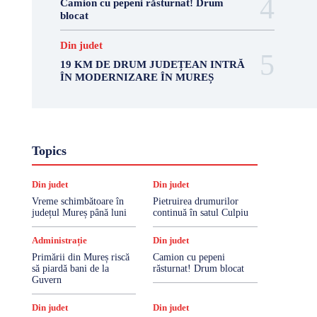
Camion cu pepeni răsturnat! Drum
blocat
Din judet
19 KM DE DRUM JUDEȚEAN INTRĂ
ÎN MODERNIZARE ÎN MUREȘ
Topics
Din judet
Din judet
Vreme schimbătoare în
Pietruirea drumurilor
județul Mureș până luni
continuă în satul Culpiu
Administrație
Din judet
Primării din Mureș riscă
Camion cu pepeni
să piardă bani de la
răsturnat! Drum blocat
Guvern
Din judet
Din judet