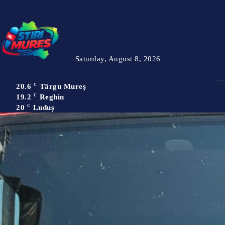
Saturday, August 8, 2026
20.6
C
Târgu Mureş
19.2
C
Reghin
20
C
Luduș