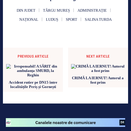
DIN JUDET
TÂRGU MUREȘ
ADMINISTRAȚIE
NAȚIONAL
LUDUȘ
SPORT
SALINA TURDA
PREVIOUS ARTICLE
NEXT ARTICLE
CRIMĂ LA IERNUT! Autorul a
Accident rutier pe DN15 între
fost prins
localitățile Periș și Gornești