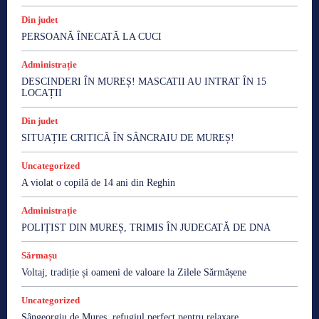
Din judet
PERSOANĂ ÎNECATĂ LA CUCI
Administrație
DESCINDERI ÎN MUREȘ! MASCATII AU INTRAT ÎN 15
LOCAȚII
Din judet
SITUAȚIE CRITICĂ ÎN SÂNCRAIU DE MUREȘ!
Uncategorized
A violat o copilă de 14 ani din Reghin
Administrație
POLIȚIST DIN MUREȘ, TRIMIS ÎN JUDECATĂ DE DNA
Sărmașu
Voltaj, tradiție și oameni de valoare la Zilele Sărmășene
Uncategorized
Sângeorgiu de Mureș, refugiul perfect pentru relaxare