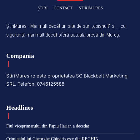
ȘTIRI
CONTACT
STIRIMURES
ȘtiriMureș - Mai mult decât un site de știri „obișnuit” și ... cu
siguranță mai mult decât oferă actuala presă din Mureș.
Compania
StiriMures.ro este proprietatea SC Blackbelt Marketing
SRL. Telefon: 0746125588
Headlines
Fiul viceprimarului din Papiu Ilarian a decedat
Criminalul lui Gheorghe Chindriș este din REGHIN