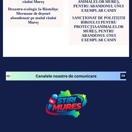
Dezastru ecologic la Răstolița:
Mormane de deșeuri
abandonate pe malul râului
SANCȚIONAT DE POLIȚIȘTII
Mureș
BIROULUI PENTRU
PROTECȚIA ANIMALELOR
MUREȘ, PENTRU
ABANDONUL UNUI
EXEMPLAR CANIN