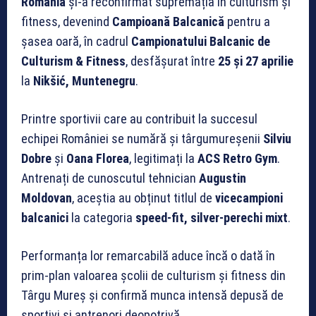
România
și-a reconfirmat supremația în culturism și
fitness, devenind
Campioană Balcanică
pentru a
șasea oară, în cadrul
Campionatului Balcanic de
Culturism & Fitness
, desfășurat între
25 și 27 aprilie
la
Nikšić, Muntenegru
.
Printre sportivii care au contribuit la succesul
echipei României se numără și târgumureșenii
Silviu
Dobre
și
Oana Florea
, legitimați la
ACS Retro Gym
.
Antrenați de cunoscutul tehnician
Augustin
Moldovan
, aceștia au obținut titlul de
vicecampioni
balcanici
la categoria
speed-fit, silver-perechi mixt
.
Performanța lor remarcabilă aduce încă o dată în
prim-plan valoarea școlii de culturism și fitness din
Târgu Mureș și confirmă munca intensă depusă de
sportivi și antrenori deopotrivă.