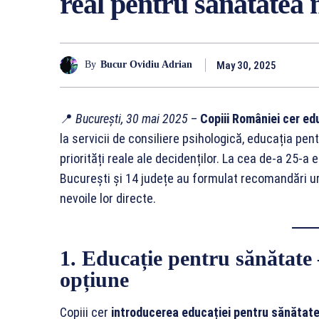
real pentru sănătatea 
May 30, 2025
By
Bucur Ovidiu Adrian
📍
București, 30 mai 2025
–
Copiii României cer ed
la servicii de consiliere psihologică, educația pen
priorități reale ale decidenților. La cea de-a 25-a e
București și 14 județe au formulat recomandări ur
nevoile lor directe.
1. Educație pentru sănătate –
opțiune
Copiii cer
introducerea educației pentru sănătate