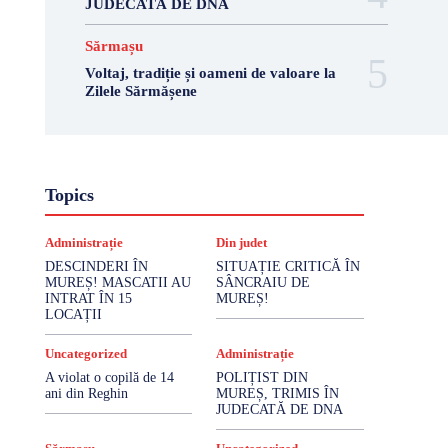
JUDECATĂ DE DNA
Sărmașu
Voltaj, tradiție și oameni de valoare la
Zilele Sărmășene
Topics
Administrație
Din judet
DESCINDERI ÎN
SITUAȚIE CRITICĂ ÎN
MUREȘ! MASCATII AU
SÂNCRAIU DE
INTRAT ÎN 15
MUREȘ!
LOCAȚII
Uncategorized
Administrație
A violat o copilă de 14
POLIȚIST DIN
ani din Reghin
MUREȘ, TRIMIS ÎN
JUDECATĂ DE DNA