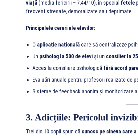
viață
(media fericirii – 7,44/10), în special
fetele 
frecvent stresate, demoralizate sau deprimate.
Principalele cereri ale elevilor:
O
aplicație națională
care să centralizeze psiho
Un
psiholog la 500 de elevi
și un
consilier la 2
Acces la consiliere psihologică
fără acord pare
Evaluări anuale pentru profesori realizate de ps
Sisteme de feedback anonim și monitorizare a
3. Adicțiile: Pericolul invizib
Trei din 10 copii spun că
cunosc pe cineva care a