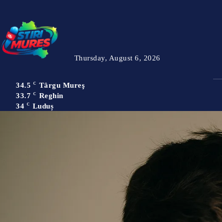
Thursday, August 6, 2026
34.5
C
Târgu Mureş
33.7
C
Reghin
34
C
Luduș