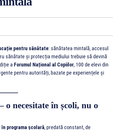
mintală
ucație pentru sănătate
: sănătatea mintală, accesul
tru sănătate și protecția mediului trebuie să devină
diție a
Forumul Național al Copiilor
, 100 de elevi din
gente pentru autorități, bazate pe experiențele și
 o necesitate în școli, nu o
 în programa școlară
, predată constant, de