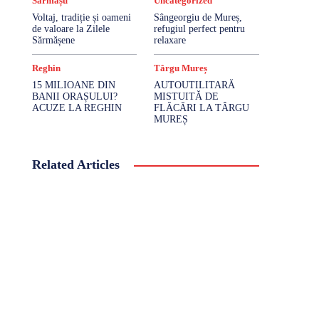
Sărmașu
Uncategorized
Voltaj, tradiție și oameni
Sângeorgiu de Mureș,
de valoare la Zilele
refugiul perfect pentru
Sărmășene
relaxare
Reghin
Târgu Mureș
15 MILIOANE DIN
AUTOUTILITARĂ
BANII ORAȘULUI?
MISTUITĂ DE
ACUZE LA REGHIN
FLĂCĂRI LA TÂRGU
MUREȘ
Related Articles