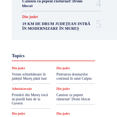
Camion cu pepeni răsturnat! Drum
blocat
Din judet
19 KM DE DRUM JUDEȚEAN INTRĂ
ÎN MODERNIZARE ÎN MUREȘ
Topics
Din judet
Din judet
Vreme schimbătoare în
Pietruirea drumurilor
județul Mureș până luni
continuă în satul Culpiu
Administrație
Din judet
Primării din Mureș riscă
Camion cu pepeni
să piardă bani de la
răsturnat! Drum blocat
Guvern
Din judet
Din judet