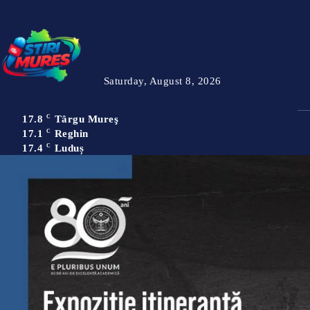
Saturday, August 8, 2026
17.8
C
Târgu Mureş
17.1
C
Reghin
17.4
C
Luduș