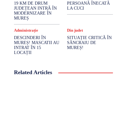
19 KM DE DRUM
PERSOANĂ ÎNECATĂ
JUDEȚEAN INTRĂ ÎN
LA CUCI
MODERNIZARE ÎN
MUREȘ
Administrație
Din judet
DESCINDERI ÎN
SITUAȚIE CRITICĂ ÎN
MUREȘ! MASCATII AU
SÂNCRAIU DE
INTRAT ÎN 15
MUREȘ!
LOCAȚII
Related Articles