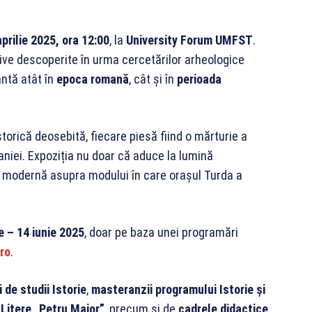
aprilie 2025, ora 12:00
, la
University Forum UMFST
.
ive descoperite în urma cercetărilor arheologice
antă atât în
epoca romană
, cât și în
perioada
storică deosebită, fiecare piesă fiind o mărturie a
lvaniei. Expoziția nu doar că aduce la lumină
e modernă asupra modului în care orașul Turda a
ie – 14 iunie 2025
, doar pe baza unei programări
ro
.
 de studii Istorie
,
masteranzii programului Istorie și
i Litere „Petru Maior”
, precum și de
cadrele didactice