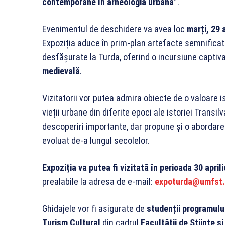
contemporane în arheologia urbană”
.
Evenimentul de deschidere va avea loc
marți, 29 
Expoziția aduce în prim-plan artefacte semnificat
desfășurate la Turda, oferind o incursiune captiv
medievală
.
Vizitatorii vor putea admira obiecte de o valoare i
vieții urbane din diferite epoci ale istoriei Transi
descoperiri importante, dar propune și o abordar
evoluat de-a lungul secolelor.
Expoziția va putea fi vizitată în perioada 30 april
prealabile la adresa de e-mail:
expoturda@umfst.
Ghidajele vor fi asigurate de
studenții programului
Turism Cultural
din cadrul
Facultății de Științe ș